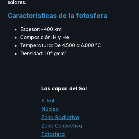
solares.
Características de la
fotosfera
Espesor: ~
400
km
Composición: H y He
Temperatura: De
4.500
a
6
.
0
00 ºC
De
-9
3
nsidad: 10
g/
cm
Las capas del Sol
El Sol
Núcleo
Zona Radiativa
Zona Convectiva
Fotosfera