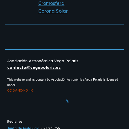
Cromosfera
Corona Solar
Asociación Astronómica Vega Polaris
contacto@vegapolaris.es
This website and its content by
Asociación
Astronómica Vega Polaris is licensed
under
CC BY-NC-ND 4.0
Registros:
Junta de Andalucía
- Reg. 15656