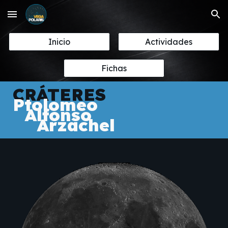
Skip to main content
Skip to navigation
Inicio
Actividades
Fichas
CRÁTERES
Ptolomeo
Alfonso
Arzachel