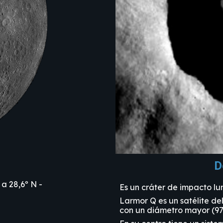
D
 a 28,6º N -
Es un cráter de impacto lun
Larmor Q es un satélite del
con un diámetro mayor (97