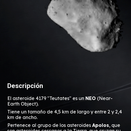
Descripción
El asteroide
4179
"
Teutates
" es
un
NEO
(Near-
Earth Object).
Tiene un
tamaño
de
4,5 km de largo y entre 2 y 2,4
km de ancho
.
Pertenece al grupo de los asteroides
Apolos
, que
son asteroides cercanos a la Tierra, que cruzan su